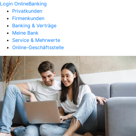
Login OnlineBanking
Privatkunden
Firmenkunden
Banking & Verträge
Meine Bank
Service & Mehrwerte
Online-Geschäftsstelle