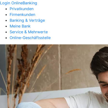
Login OnlineBanking
Privatkunden
Firmenkunden
Banking & Verträge
Meine Bank
Service & Mehrwerte
Online-Geschäftsstelle