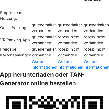
Empfohlene
Nutzung:
gruenerhaken
gruenerhaken
gruenerhaken
OnlineBanking
vorhanden
vorhanden
vorhanden
gruenerhaken
rotesx
nicht
rotesx
nicht
VR Banking App
vorhanden
vorhanden
vorhanden
Freigabe
gruenerhaken
rotesx
nicht
rotesx
nicht
Kartenzahlungen
vorhanden
vorhanden
vorhanden
Weitere
Weitere
Weitere
Informationen
Informationen
Informatione
App herunterladen oder TAN-
Generator online bestellen