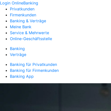
Login OnlineBanking
Privatkunden
Firmenkunden
Banking & Verträge
Meine Bank
Service & Mehrwerte
Online-Geschäftsstelle
Banking
Verträge
Banking für Privatkunden
Banking für Firmenkunden
Banking App