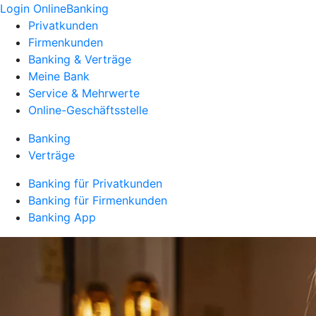
Login OnlineBanking
Privatkunden
Firmenkunden
Banking & Verträge
Meine Bank
Service & Mehrwerte
Online-Geschäftsstelle
Banking
Verträge
Banking für Privatkunden
Banking für Firmenkunden
Banking App