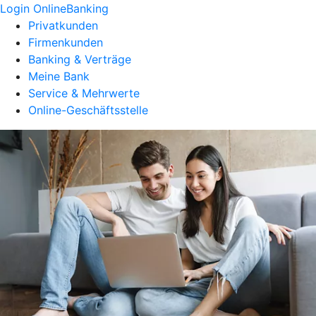
Login OnlineBanking
Privatkunden
Firmenkunden
Banking & Verträge
Meine Bank
Service & Mehrwerte
Online-Geschäftsstelle