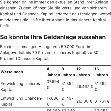
Sie können online immer den aktuellen Stand Ihrer Anlage
einsehen. Zudem können Sie die Verteilung von sicherem
Kapital und Chancen-Kapital jederzeit neu festlegen, wobei
mindestens die Hälfte Ihrer Anlage in das sichere Kapital
fließt.
So könnte Ihre Geldanlage aussehen
1
Bei einer einmaligen Anlage von 50.000 Euro
im
Anlageverhältnis 70 Prozent (sicheres Kapital) zu 30
Prozent (Chancen-Kapital)
4
8
12
16
Werte nach
Jahren
Jahren
Jahren
Jahren
37.694
Entwicklung sicheres
41.852
51.592
46.467 €
€
Kapital
€
€
Entwicklung Chancen-
17.686
21.497
26.130 €
31.761 €
Kapital
€
€
55.380
63.349
83.353